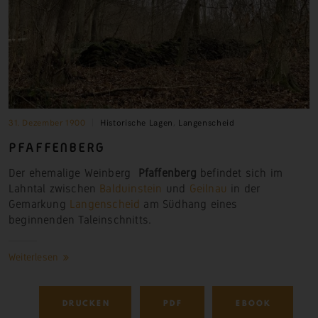
31. Dezember 1900
Historische Lagen
,
Langenscheid
PFAFFENBERG
Der ehemalige Weinberg
Pfaffenberg
befindet sich im
Lahntal zwischen
Balduinstein
und
Geilnau
in der
Gemarkung
Langenscheid
am Südhang eines
beginnenden Taleinschnitts.
Weiterlesen
DRUCKEN
PDF
EBOOK