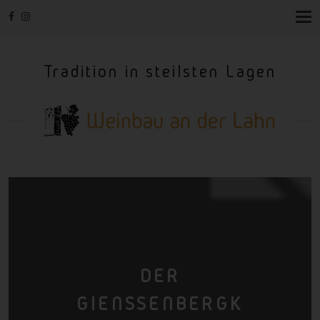
T
O
G
G
Tradition in steilsten Lagen
L
E
N
A
V
I
G
A
T
I
O
N
DER
GIENSSENBERGK