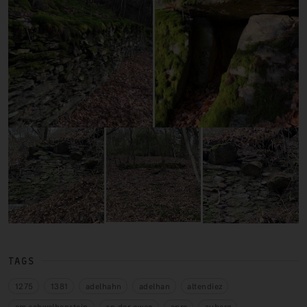
TAGS
1275
1381
adelhahn
adelhan
altendiez
am schwalbenstein
an der owen
anre
auberg