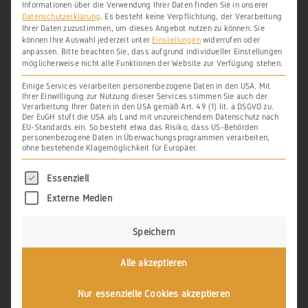
Informationen über die Verwendung Ihrer Daten finden Sie in unserer
Datenschutzerklärung
.
Es besteht keine Verpflichtung, der Verarbeitung
Ihrer Daten zuzustimmen, um dieses Angebot nutzen zu können.
Sie
***
können Ihre Auswahl jederzeit unter
Einstellungen
widerrufen oder
anpassen.
Bitte beachten Sie, dass aufgrund individueller Einstellungen
möglicherweise nicht alle Funktionen der Website zur Verfügung stehen.
Einige Services verarbeiten personenbezogene Daten in den USA. Mit
DRUCKEN
PDF
EBOOK
Ihrer Einwilligung zur Nutzung dieser Services stimmen Sie auch der
Verarbeitung Ihrer Daten in den USA gemäß Art. 49 (1) lit. a DSGVO zu.
Der EuGH stuft die USA als Land mit unzureichendem Datenschutz nach
EU-Standards ein. So besteht etwa das Risiko, dass US-Behörden
personenbezogene Daten in Überwachungsprogrammen verarbeiten,
ohne bestehende Klagemöglichkeit für Europäer.
Es folgt eine Liste der Service-Gruppen, für di
Essenziell
Externe Medien
Speichern
SCHREIBE EINEN KOMMENTAR
Alle akzeptieren
Deine E-Mail-Adresse wird nicht veröffentlicht.
Erforderliche Felder
sind mit
*
markiert
Nur essenzielle Cookies akzeptieren