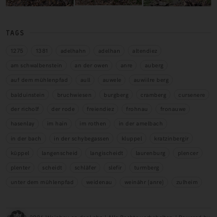
TAGS
1275
1381
adelhahn
adelhan
altendiez
am schwalbenstein
an der owen
anre
auberg
auf dem mühlenpfad
aull
auwele
auwiilre berg
balduinstein
bruchwiesen
burgberg
cramberg
cursenere
der richolf
der rode
freiendiez
frohnau
fronauwe
hasenlay
im hain
im rothen
in der amelbach
in der bach
in der schybegassen
kluppel
kratzinbergir
küppel
langenscheid
langischeidt
laurenburg
plencer
plenter
scheidt
schläfer
slefir
turmberg
unter dem mühlenpfad
weidenau
weinähr (anre)
zulheim