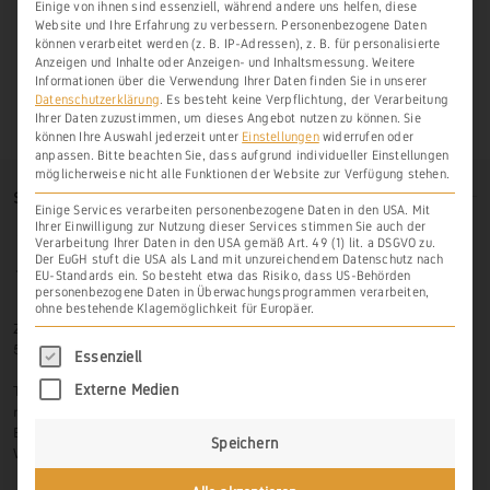
Einige von ihnen sind essenziell, während andere uns helfen, diese
Website und Ihre Erfahrung zu verbessern.
Personenbezogene Daten
können verarbeitet werden (z. B. IP-Adressen), z. B. für personalisierte
Anzeigen und Inhalte oder Anzeigen- und Inhaltsmessung.
Weitere
Informationen über die Verwendung Ihrer Daten finden Sie in unserer
Datenschutzerklärung
.
Es besteht keine Verpflichtung, der Verarbeitung
Ihrer Daten zuzustimmen, um dieses Angebot nutzen zu können.
Sie
können Ihre Auswahl jederzeit unter
Einstellungen
widerrufen oder
anpassen.
Bitte beachten Sie, dass aufgrund individueller Einstellungen
möglicherweise nicht alle Funktionen der Website zur Verfügung stehen.
SO FINDEN SIE UNS
Einige Services verarbeiten personenbezogene Daten in den USA. Mit
Ihrer Einwilligung zur Nutzung dieser Services stimmen Sie auch der
Verarbeitung Ihrer Daten in den USA gemäß Art. 49 (1) lit. a DSGVO zu.
Der EuGH stuft die USA als Land mit unzureichendem Datenschutz nach
EU-Standards ein. So besteht etwa das Risiko, dass US-Behörden
personenbezogene Daten in Überwachungsprogrammen verarbeiten,
ohne bestehende Klagemöglichkeit für Europäer.
Zur Hasenlay 10
56379 Scheidt
Es folgt eine Liste der Service-Gruppen, für di
Essenziell
Tel.: 06439-326 523
Externe Medien
mobil: 0171-3445599
Email: info@weinbau-an-der-lahn.de
Speichern
Web:
www.weinbau-an-der-lahn.de