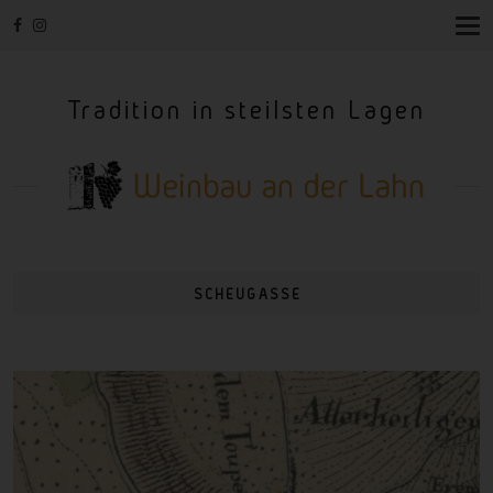
T
O
G
G
Tradition in steilsten Lagen
L
E
N
A
V
I
G
A
T
I
SCHEUGASSE
O
N