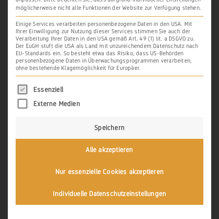
Waßirstoben
ist heute nicht mehr
möglicherweise nicht alle Funktionen der Website zur Verfügung stehen.
bekannt. Allerdings darf davon
Einige Services verarbeiten personenbezogene Daten in den USA. Mit
Ihrer Einwilligung zur Nutzung dieser Services stimmen Sie auch der
ausgegangen werden, dass er in
Verarbeitung Ihrer Daten in den USA gemäß Art. 49 (1) lit. a DSGVO zu.
Der EuGH stuft die USA als Land mit unzureichendem Datenschutz nach
Ortsnähe am Südhang zur Lahn oder an
EU-Standards ein. So besteht etwa das Risiko, dass US-Behörden
personenbezogene Daten in Überwachungsprogrammen verarbeiten,
einer Süd-Südwesthanglage im westlich
ohne bestehende Klagemöglichkeit für Europäer.
des Ortes gelegenen Elbbachtal lag. Auch
Es folgt eine Liste der Service-Gruppen, für di
Essenziell
die weitere Angabe
nächst der Hecke
Externe Medien
(und(e) stoßit off den weg)
erlaubt heute
keine genauere Bestimmung der Lage
Speichern
des Weingartens.
Alle akzeptieren
Während der Südhang zur Lahn wegen
Nur essenzielle Cookies akzeptieren
der heutigen, intensiven Bebauung selbst
keine Hinweise auf mittelalterlichen
Individuelle Datenschutzeinstellungen
Weinbau mehr erlaubt, könnte eine
intensive Begehung möglicher Lagen im