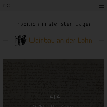
T
O
G
G
Tradition in steilsten Lagen
L
E
N
A
V
I
G
A
T
I
O
N
1414
26. Juli 1414
Kreuch
,