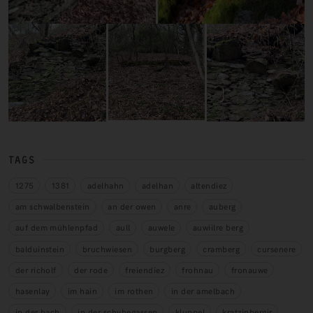
TAGS
1275
1381
adelhahn
adelhan
altendiez
am schwalbenstein
an der owen
anre
auberg
auf dem mühlenpfad
aull
auwele
auwiilre berg
balduinstein
bruchwiesen
burgberg
cramberg
cursenere
der richolf
der rode
freiendiez
frohnau
fronauwe
hasenlay
im hain
im rothen
in der amelbach
in der bach
in der schybegassen
kluppel
kratzinbergir