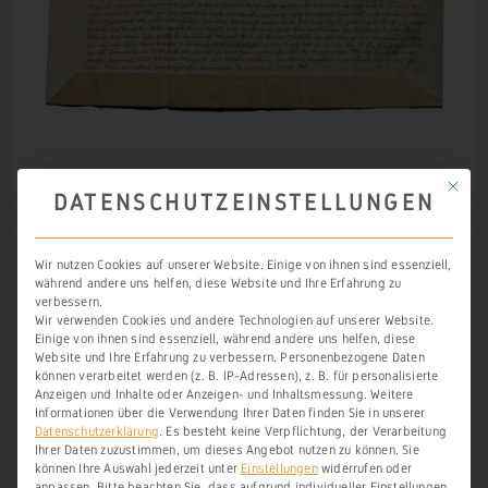
Mit die
DATENSCHUTZEINSTELLUNGEN
HHStAW, Bestand 74, Nr. U 644, 1414
Wir nutzen Cookies auf unserer Website. Einige von ihnen sind essenziell,
während andere uns helfen, diese Website und Ihre Erfahrung zu
verbessern.
Wir verwenden Cookies und andere Technologien auf unserer Website.
Einige von ihnen sind essenziell, während andere uns helfen, diese
Website und Ihre Erfahrung zu verbessern.
Personenbezogene Daten
Lokalisierung
können verarbeitet werden (z. B. IP-Adressen), z. B. für personalisierte
Anzeigen und Inhalte oder Anzeigen- und Inhaltsmessung.
Weitere
Informationen über die Verwendung Ihrer Daten finden Sie in unserer
Seine im Dokument zur näheren
Datenschutzerklärung
.
Es besteht keine Verpflichtung, der Verarbeitung
Ihrer Daten zuzustimmen, um dieses Angebot nutzen zu können.
Sie
Lokalisierung genannte Lage
off der
können Ihre Auswahl jederzeit unter
Einstellungen
widerrufen oder
anpassen.
Bitte beachten Sie, dass aufgrund individueller Einstellungen