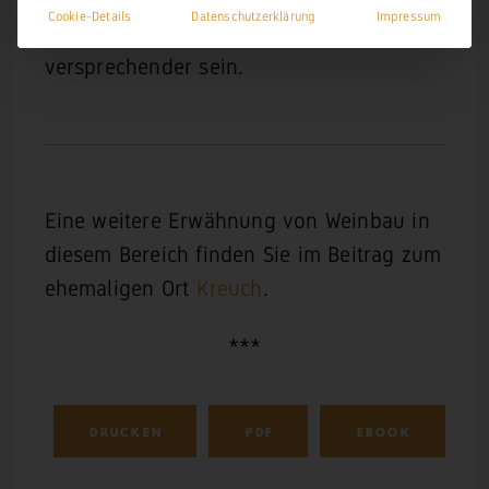
Cookie-Details
Datenschutzerklärung
Impressum
Elbbachtal gegebenenfalls Erfolg
versprechender sein.
Eine weitere Erwähnung von Weinbau in
diesem Bereich finden Sie im Beitrag zum
ehemaligen Ort
Kreuch
.
***
DRUCKEN
PDF
EBOOK